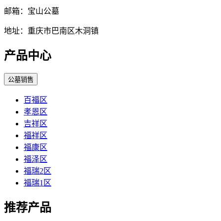
邮箱：宝山公墓
地址：重庆市巴南区木洞镇
产品中心
公墓销售
百福区
孝恩区
吉祥区
福祥区
福康区
福泽区
福瑞2区
福瑞1区
推荐产品