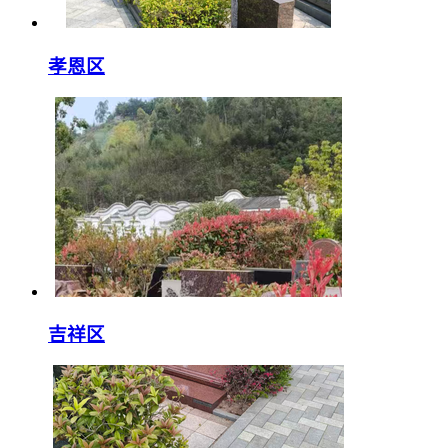
孝恩区
吉祥区