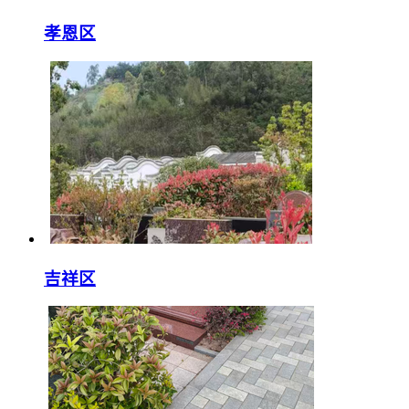
孝恩区
吉祥区