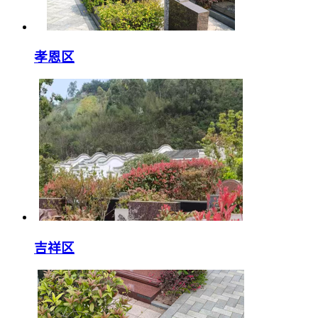
孝恩区
吉祥区