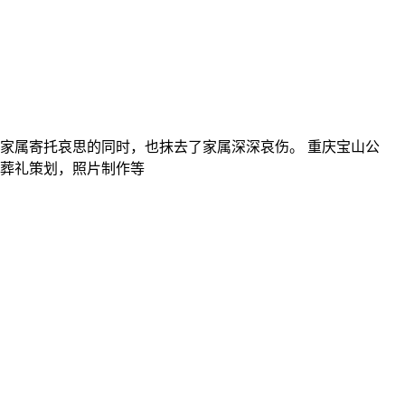
家属寄托哀思的同时，也抹去了家属深深哀伤。 重庆宝山公
葬礼策划，照片制作等