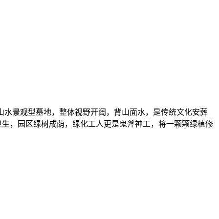
型山水景观型墓地，整体视野开阔，背山面水，是传统文化安葬
卫生，园区绿树成荫，绿化工人更是鬼斧神工，将一颗颗绿植修